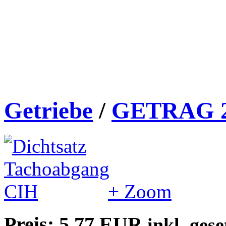
Getriebe
/
GETRAG 
+ Zoom
Preis: 5,77 EUR
inkl. ges