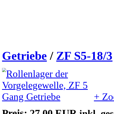
Getriebe
/
ZF S5-18/3
+ Z
Preis: 27,00 EUR
inkl. ge