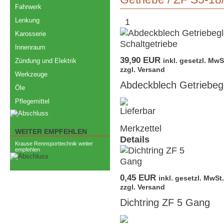
Fahrwerk
Lenkung
1
Karosserie
Innenraum
39,90 EUR
inkl. gesetzl. MwS
Zündung und Elektrik
zzgl. Versand
Werkzeuge
Abdeckblech Getriebeg
Öle
Pflegemittel
Merkzettel
WEITER EMPFEHLEN
Details
Krause Rennsporttechnik weiter
empfehlen
0,45 EUR
inkl. gesetzl. MwSt.
zzgl. Versand
Dichtring ZF 5 Gang