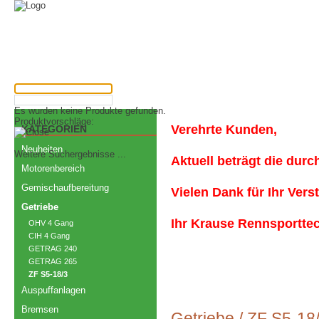
Los
Es wurden keine Produkte gefunden.
Produktvorschläge:
Verehrte Kunden,
KATEGORIEN
Neuheiten
Weitere Suchergebnisse ...
Aktuell beträgt die durc
Motorenbereich
Gemischaufbereitung
Vielen Dank für Ihr Vers
Getriebe
Ihr Krause Rennsportte
OHV 4 Gang
CIH 4 Gang
GETRAG 240
GETRAG 265
ZF S5-18/3
Auspuffanlagen
Bremsen
Getriebe
/
ZF S5-18