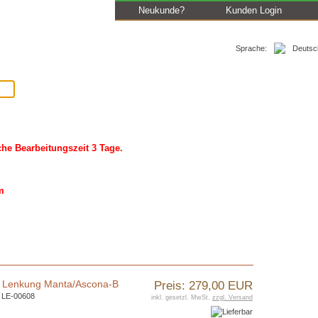
Neukunde?
Kunden Login
Sprache:
Los
AGB
Impressum
Kontakt
WWW
iche Bearbeitungszeit 3 Tage.
m
e Lenkung Manta/Ascona-B
Preis: 279,00 EUR
.: LE-00608
inkl. gesetzl. MwSt.
zzgl. Versand