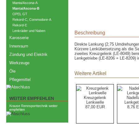
Manta/Ascona-A
Manta/Ascona-B
OPEL GT
Rekord-C, Commodore-A
Rekord-E
Lenkräder und Naben
Beschreibung
Karosserie
Direkte Lenkung (2,75 Umdrehungen)
Innenraum
Kürzere Lenkübersetzung als die Ser
zweites Kreuzgelenk (LE-8049) benö
Zündung und Elektrik
Lenkgetriebe (LE-8206 + LE-8209) 
Werkzeuge
Öle
Weitere Artikel
Pflegemittel
Kreuzgelenk
Nadell
WEITER EMPFEHLEN
Lenkwelle
Lenkget
Krause Rennsporttechnik weiter
87,00 EUR
8,76 
empfehlen