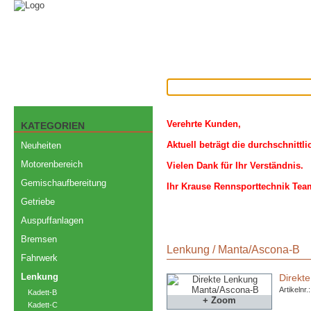
Verehrte Kunden,
KATEGORIEN
Aktuell beträgt die durchschnittl
Neuheiten
Motorenbereich
Vielen Dank für Ihr Verständnis.
Gemischaufbereitung
Ihr Krause Rennsporttechnik Tea
Getriebe
Auspuffanlagen
Bremsen
Lenkung
/
Manta/Ascona-B
Fahrwerk
Lenkung
Direkt
Artikelnr
Kadett-B
+ Zoom
Kadett-C