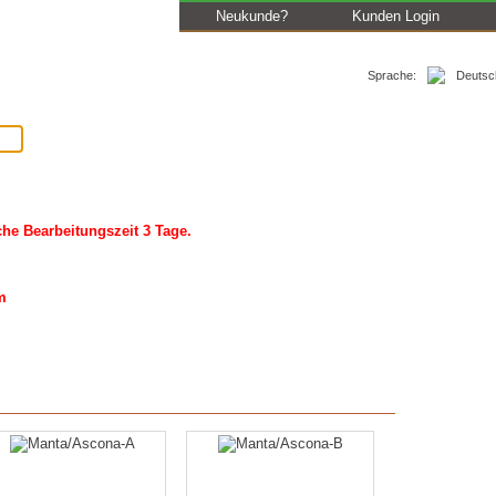
Neukunde?
Kunden Login
Sprache:
Los
AGB
Impressum
Kontakt
WWW
iche Bearbeitungszeit 3 Tage.
m