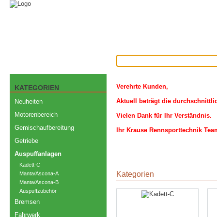
Verehrte Kunden,
KATEGORIEN
Aktuell beträgt die durchschnittl
Neuheiten
Motorenbereich
Vielen Dank für Ihr Verständnis.
Gemischaufbereitung
Ihr Krause Rennsporttechnik Tea
Getriebe
Auspuffanlagen
Kadett-C
Kategorien
Manta/Ascona-A
Manta/Ascona-B
Auspuffzubehör
Bremsen
Fahrwerk