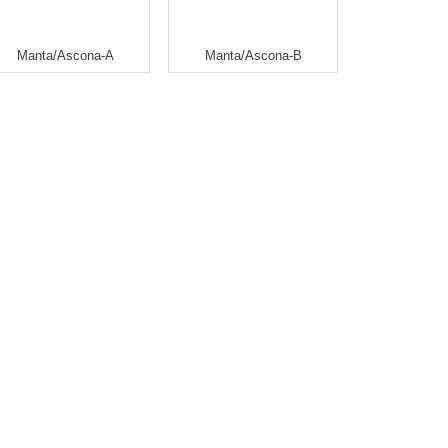
Manta/Ascona-A
Manta/Ascona-B
|
|
|
|
Widerruf erklären
AGB
Impressum
Kontakt
WW
-
© 2004-2026 shopsystem by
randshop
Ein Produkt de