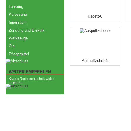
Lenkung
Karosserie
Kadett-C
Innenraum
Zündung und Elektrik
Werkzeuge
Öle
Pflegemittel
Auspuffzubehör
WEITER EMPFEHLEN
Krause Rennsporttechnik weiter
empfehlen