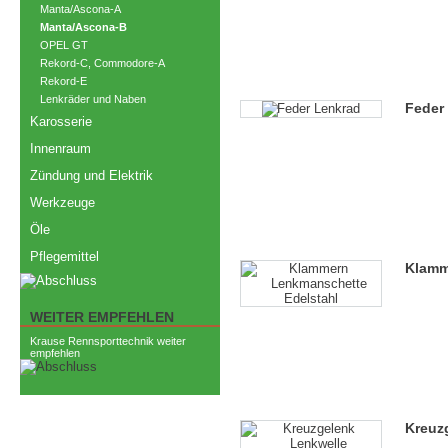
Manta/Ascona-A
Manta/Ascona-B
OPEL GT
Rekord-C, Commodore-A
Rekord-E
Lenkräder und Naben
Feder
Karosserie
Innenraum
Zündung und Elektrik
Werkzeuge
Öle
Pflegemittel
Klamm
WEITER EMPFEHLEN
Krause Rennsporttechnik weiter
empfehlen
Kreuz