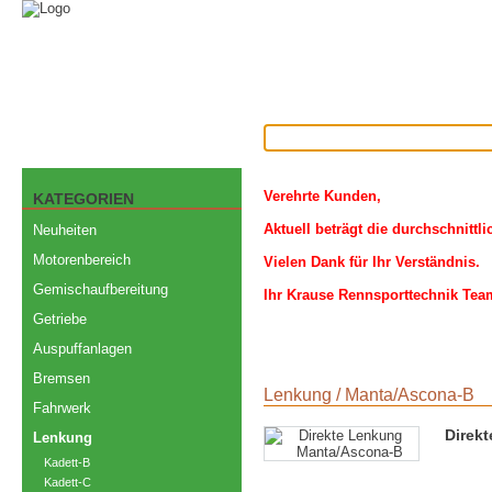
Verehrte Kunden,
KATEGORIEN
Aktuell beträgt die durchschnittl
Neuheiten
Motorenbereich
Vielen Dank für Ihr Verständnis.
Gemischaufbereitung
Ihr Krause Rennsporttechnik Tea
Getriebe
Auspuffanlagen
Bremsen
Lenkung
/
Manta/Ascona-B
Fahrwerk
Direk
Lenkung
Kadett-B
Kadett-C